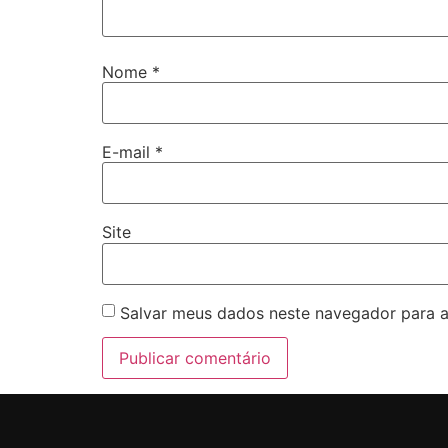
Nome
*
E-mail
*
Site
Salvar meus dados neste navegador para a