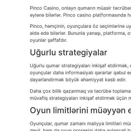
Pinco Casino, onlayn qumarın müasir təcrübəsini
əylənə bilərlər. Pinco casino platformasında 
Pinco, həmçinin, oyunçulara öz seçimlərinə uyğu
əldə edə bilərlər. Bununla yanaşı, platforma, oy
oyunlar şəffafdır.
Uğurlu strategiyalar
Uğurlu qumar strategiyaları inkişaf etdirmək,
oyunçular daha informasiyalı qərarlar qəbul e
dəyərləndirmək böyük əhəmiyyət kəsb edir.
Daha çox bilik qazanmaq və təcrübə toplamaq, o
müvafiq strategiyaları inkişaf etdirmək üçün
Oyun limitlərini müəyyən
Oyunçular, qumar zamanı maliyyə limitləri müə
deyil, həm də oyun prosesini daha əyləncəli ha