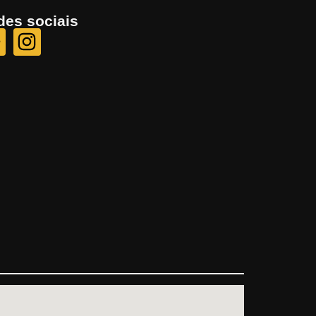
des sociais