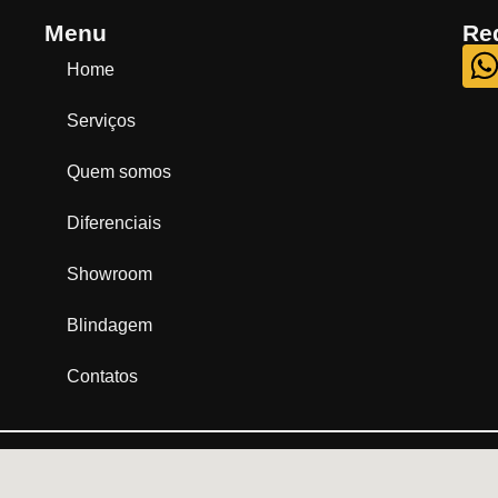
Menu
Re
Home
Serviços
Quem somos
Diferenciais
Showroom
Blindagem
Contatos