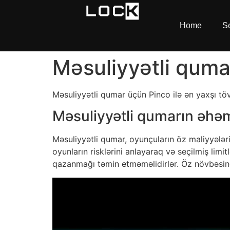
Home
S
Məsuliyyətli qumar
Məsuliyyətli qumar üçün Pinco ilə ən yaxşı töv
Məsuliyyətli qumarın əhəm
Məsuliyyətli qumar, oyunçuların öz maliyyələr
oyunların risklərini anlayaraq və seçilmiş lim
qazanmağı təmin etməməlidirlər. Öz növbəsi