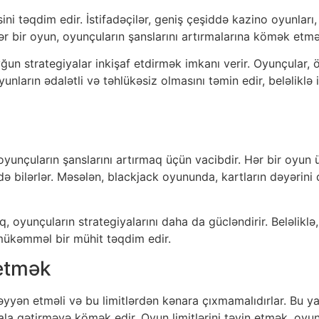
 təqdim edir. İstifadəçilər, geniş çeşiddə kazino oyunları, c
hər bir oyun, oyunçuların şanslarını artırmalarına kömək et
n strategiyalar inkişaf etdirmək imkanı verir. Oyunçular, öz
unların ədalətli və təhlükəsiz olmasını təmin edir, beləliklə i
 oyunçuların şanslarını artırmaq üçün vacibdir. Hər bir oyun
də bilərlər. Məsələn, blackjack oyununda, kartların dəyərini
yunçuların strategiyalarını daha da gücləndirir. Beləliklə, 
 mükəmməl bir mühit təqdim edir.
 etmək
yyən etməli və bu limitlərdən kənara çıxmamalıdırlar. Bu y
la gətirməyə kömək edir. Oyun limitlərini təyin etmək, oyunç