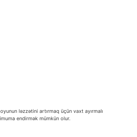
 oyunun ləzzətini artırmaq üçün vaxt ayırmalı
minimuma endirmək mümkün olur.