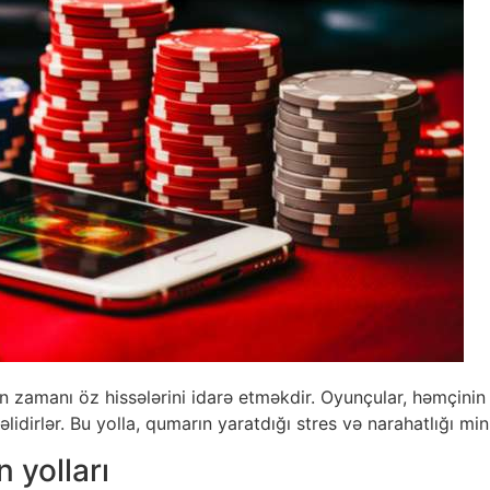
un zamanı öz hissələrini idarə etməkdir. Oyunçular, həmçinin
lidirlər. Bu yolla, qumarın yaratdığı stres və narahatlığı 
 yolları