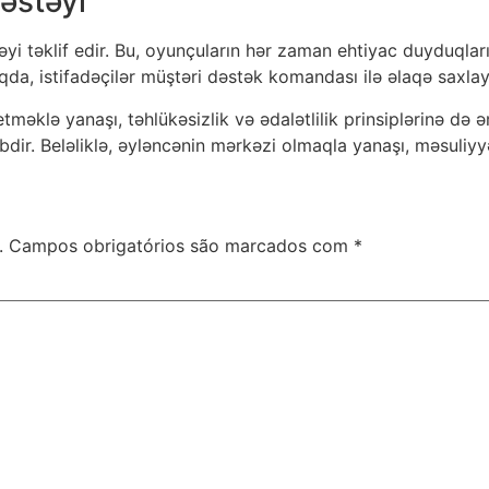
əstəyi
əyi təklif edir. Bu, oyunçuların hər zaman ehtiyac duyduqları
qda, istifadəçilər müştəri dəstək komandası ilə əlaqə saxlaya
əklə yanaşı, təhlükəsizlik və ədalətlilik prinsiplərinə də əmə
dir. Beləliklə, əyləncənin mərkəzi olmaqla yanaşı, məsuliyy
.
Campos obrigatórios são marcados com
*