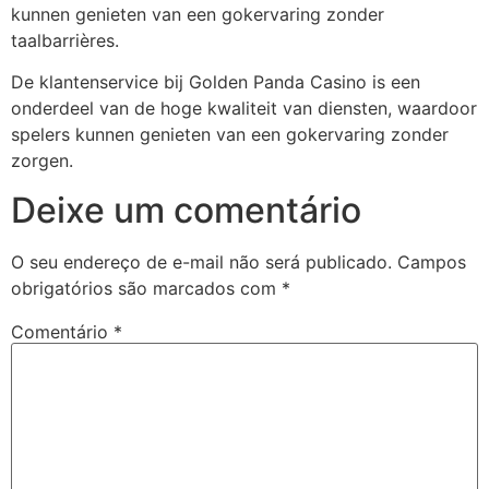
kunnen genieten van een gokervaring zonder
taalbarrières.
De klantenservice bij Golden Panda Casino is een
onderdeel van de hoge kwaliteit van diensten, waardoor
spelers kunnen genieten van een gokervaring zonder
zorgen.
Deixe um comentário
O seu endereço de e-mail não será publicado.
Campos
obrigatórios são marcados com
*
Comentário
*