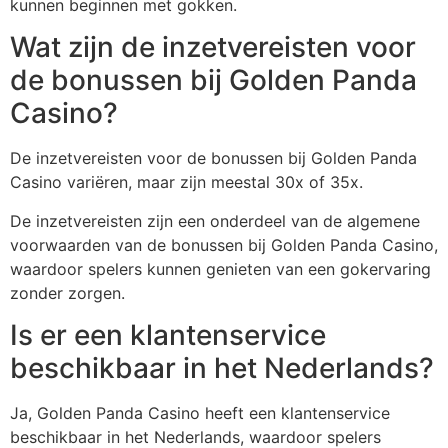
kunnen beginnen met gokken.
Wat zijn de inzetvereisten voor
de bonussen bij Golden Panda
Casino?
De inzetvereisten voor de bonussen bij Golden Panda
Casino variëren, maar zijn meestal 30x of 35x.
De inzetvereisten zijn een onderdeel van de algemene
voorwaarden van de bonussen bij Golden Panda Casino,
waardoor spelers kunnen genieten van een gokervaring
zonder zorgen.
Is er een klantenservice
beschikbaar in het Nederlands?
Ja, Golden Panda Casino heeft een klantenservice
beschikbaar in het Nederlands, waardoor spelers