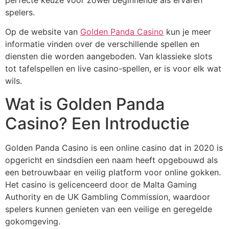
perfecte keuze voor zowel beginnende als ervaren
spelers.
Op de website van
Golden Panda Casino
kun je meer
informatie vinden over de verschillende spellen en
diensten die worden aangeboden. Van klassieke slots
tot tafelspellen en live casino-spellen, er is voor elk wat
wils.
Wat is Golden Panda
Casino? Een Introductie
Golden Panda Casino is een online casino dat in 2020 is
opgericht en sindsdien een naam heeft opgebouwd als
een betrouwbaar en veilig platform voor online gokken.
Het casino is gelicenceerd door de Malta Gaming
Authority en de UK Gambling Commission, waardoor
spelers kunnen genieten van een veilige en geregelde
gokomgeving.