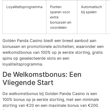
Loyaliteitsprogramma
Punten
Automatisch
sparen voor
bij spelen
extra
bonussen en
voordelen
Golden Panda Casino biedt een breed aanbod aan
bonussen en promotionele activiteiten, waaronder een
welkomstbonus van 100% op je eerste storting, gratis
spins op geselecteerde slots en een
loyaliteitsprogramma.
De Welkomstbonus: Een
Vliegende Start
De welkomstbonus bij Golden Panda Casino is een
100% bonus op je eerste storting, met een minimale
storting van €20 en een maximale bonus van €200.