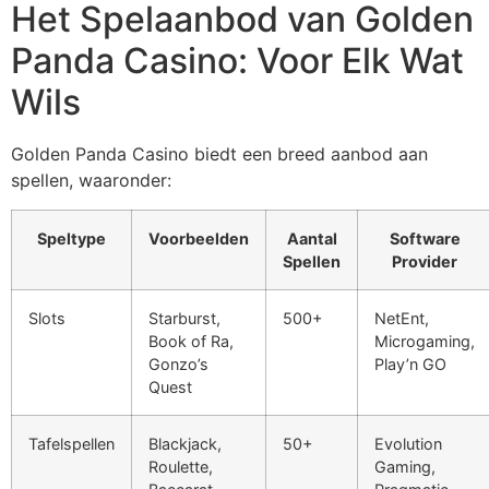
Het Spelaanbod van Golden
Panda Casino: Voor Elk Wat
Wils
Golden Panda Casino biedt een breed aanbod aan
spellen, waaronder:
Speltype
Voorbeelden
Aantal
Software
Spellen
Provider
Slots
Starburst,
500+
NetEnt,
Book of Ra,
Microgaming,
Gonzo’s
Play’n GO
Quest
Tafelspellen
Blackjack,
50+
Evolution
Roulette,
Gaming,