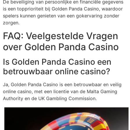
De beveiliging van persoonlijke en financiële gegevens
is een topprioriteit bij Golden Panda Casino, waardoor
spelers kunnen genieten van een gokervaring zonder
zorgen.
FAQ: Veelgestelde Vragen
over Golden Panda Casino
Is Golden Panda Casino een
betrouwbaar online casino?
Ja, Golden Panda Casino is een betrouwbaar en veilig
online casino, met een licentie van de Malta Gaming
Authority en de UK Gambling Commission.