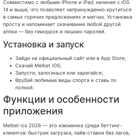
Совместимо с любыми iPhone и iPad, начиная с iOS
14 и выше, что позволяет непринужденно крутиться
в самых горячих предложениях и матчах. Установка
проста и напоминает скачивание любой другой
аппки — без геморроя и лишних паролей.
Установка и запуск
Зайди на официальный сайт или в App Store;
Скачай Melbet iOS;
Запусти, залогинься или зарегайся;
Врубай любимые виды спорта и ставь по
полной.
Функции и особенности
приложения
Melbet ios 2026 — это изюминка среди беттинг-
клиентов: быстрая загрузка, лайв-ставки без лагов,