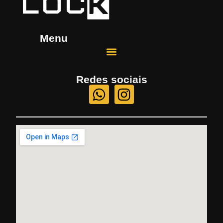
Menu
Redes sociais