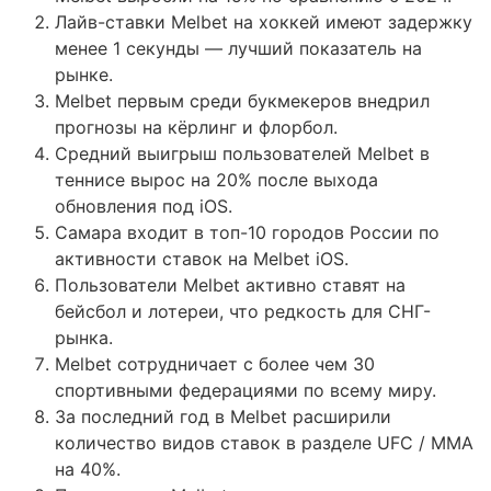
Лайв-ставки Melbet на хоккей имеют задержку
менее 1 секунды — лучший показатель на
рынке.
Melbet первым среди букмекеров внедрил
прогнозы на кёрлинг и флорбол.
Средний выигрыш пользователей Melbet в
теннисе вырос на 20% после выхода
обновления под iOS.
Самара входит в топ-10 городов России по
активности ставок на Melbet iOS.
Пользователи Melbet активно ставят на
бейсбол и лотереи, что редкость для СНГ-
рынка.
Melbet сотрудничает с более чем 30
спортивными федерациями по всему миру.
За последний год в Melbet расширили
количество видов ставок в разделе UFC / MMA
на 40%.